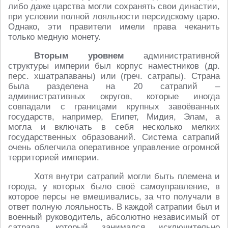
либо даже царства могли сохранять свои династии,
при условии полной лояльности персидскому царю.
Однако, эти правители имели права чеканить
только медную монету.
Вторым уровнем
административной
структуры империи был корпус наместников (др.
перс. хшатрапаваны) или (греч. сатрапы). Страна
была разделена на 20 сатрапий –
административных округов, которые иногда
совпадали с границами крупных завоёванных
государств, например, Египет, Мидия, Элам, а
могла и включать в себя несколько мелких
государственных образований. Система сатрапий
очень облегчила оперативное управление огромной
территорией империи.
Хотя внутри сатрапий могли быть племена и
города, у которых было своё самоуправление, в
которое персы не вмешивались, за что получали в
ответ полную лояльность. В каждой сатрапии был и
военный руководитель, абсолютно независимый от
сатрапа, который занимался исключительно