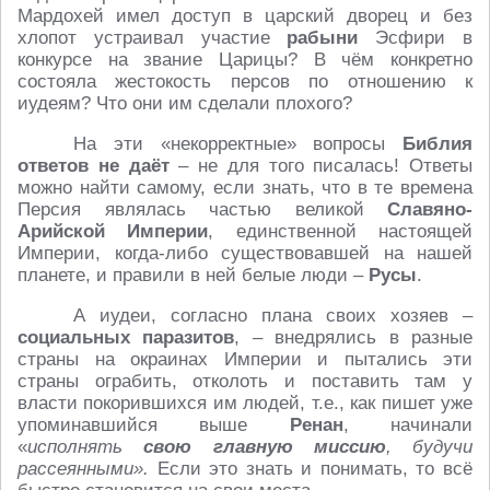
Мардохей имел доступ в царский дворец и без
хлопот устраивал участие
рабыни
Эсфири в
конкурсе на звание Царицы? В чём конкретно
состояла жестокость персов по отношению к
иудеям? Что они им сделали плохого?
На эти «некорректные» вопросы
Библия
ответов не даёт
– не для того писалась! Ответы
можно найти самому, если знать, что в те времена
Персия являлась частью великой
Славяно-
Арийской Империи
, единственной настоящей
Империи, когда-либо существовавшей на нашей
планете, и правили в ней белые люди –
Русы
.
А иудеи, согласно плана своих хозяев –
социальных паразитов
, – внедрялись в разные
страны на окраинах Империи и пытались эти
страны ограбить, отколоть и поставить там у
власти покорившихся им людей, т.е., как пишет уже
упоминавшийся выше
Ренан
, начинали
«
исполнять
свою главную миссию
, будучи
рассеянными».
Если это знать и понимать, то всё