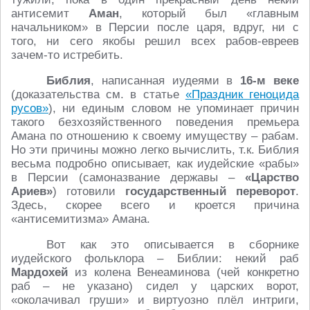
антисемит
Аман
, который был «главным
начальником» в Персии после царя, вдруг, ни с
того, ни сего якобы решил всех рабов-евреев
зачем-то истребить.
Библия
, написанная иудеями в
16-м веке
(доказательства см. в статье
«Праздник геноцида
русов»
), ни единым словом не упоминает причин
такого безхозяйственного поведения премьера
Амана по отношению к своему имуществу – рабам.
Но эти причины можно легко вычислить, т.к. Библия
весьма подробно описывает, как иудейские «рабы»
в Персии (самоназвание державы –
«Царство
Ариев»
) готовили
государственный переворот
.
Здесь, скорее всего и кроется причина
«антисемитизма» Амана.
Вот как это описывается в сборнике
иудейского фольклора – Библии: некий раб
Мардохей
из колена Венеаминова (чей конкретно
раб – не указано) сидел у царских ворот,
«околачивал груши» и виртуозно плёл интриги,