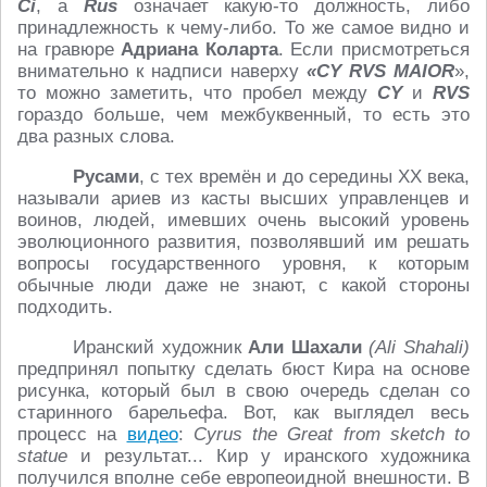
Ci
, а
Rus
означает какую-то должность, либо
принадлежность к чему-либо. То же самое видно и
на гравюре
Адриана Коларта
. Если присмотреться
внимательно к надписи наверху
«CY RVS MAIOR
»,
то можно заметить, что пробел между
CY
и
RVS
гораздо больше, чем межбуквенный, то есть это
два разных слова.
Русами
, с тех времён и до середины ХХ века,
называли ариев из касты высших управленцев и
воинов, людей, имевших очень высокий уровень
эволюционного развития, позволявший им решать
вопросы государственного уровня, к которым
обычные люди даже не знают, с какой стороны
подходить.
Иранский художник
Али Шахали
(Ali Shahali)
предпринял попытку сделать бюст Кира на основе
рисунка, который был в свою очередь сделан со
старинного барельефа. Вот, как выглядел весь
процесс на
видео
:
Cyrus the Great from sketch to
statue
и результат... Кир у иранского художника
получился вполне себе европеоидной внешности. В