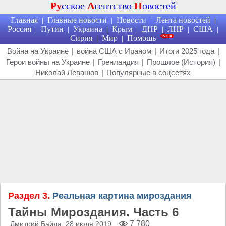
Ру
сское
А
гентство
Н
овостей
Главная
Главные новости
Новости
Лента новостей
|
|
|
|
Россия
Путин
Украина
Крым
ДНР
ЛНР
США
|
|
|
|
|
|
|
Сирия
Мир
Помощь
|
|
Война на Украине
|
война США с Ираном
|
Итоги 2025 года
|
Герои войны на Украине
|
Гренландия
|
Прошлое (История)
|
Николай Левашов
|
Популярные в соцсетях
Раздел 3.
Реальная картина мироздания
Тайны Мироздания. Часть 6
7 780
Дмитрий Байда
, 28 июля 2019