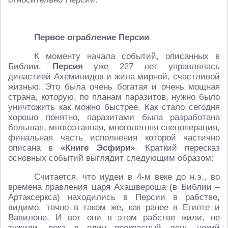
Первое ограбление Персии
К моменту начала событий, описанных в
Библии,
Персия
уже 227 лет управлялась
династией Ахеминидов и жила мирной, счастливой
жизнью. Это была очень богатая и очень мощная
страна, которую, по планам паразитов, нужно было
уничтожить как можно быстрее. Как стало сегодня
хорошо понятно, паразитами была разработана
большая, многоэтапная, многолетняя спецоперация,
финальная часть исполнения которой частично
описана в
«Книге Эсфири»
. Краткий пересказ
основных событий выглядит следующим образом:
Считается, что иудеи в 4-м веке до н.э., во
времена правления царя Ахашвероша (в Библии –
Артаксеркса) находились в Персии в рабстве,
видимо, точно в таком же, как ранее в Египте и
Вавилоне. И вот они в этом рабстве жили, не
тужили, пока в один прекрасный день некий