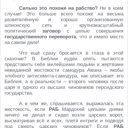
Сильно это похоже на рабство?
Ни в коем
случае! Это больше всего похоже на весьма
разветвлённую и хорошо организованную
шпионскую сеть и крупномасштабный
политический
заговор
с целью совершения
государственного переворота
, что и имело место
на самом деле!
Что ещё сразу бросается в глаза в этой
сказочке? В Библии иудеи опять пытаются
представить себя милейшими людьми и жертвами
невиданной жестокости самодура Амана – якобы
злобного антисемита-самодура, как описывает его
Библия, а в реальности – второго человека после
царя и одного из высших чиновников персидского
государства.
А в чём же, спрашивается, выражалась эта
жестокость, если
РАБ
Мардохей целыми днями
ничего не делал и сидел возле царских ворот,
высматривая всё и всех, плетя интриги и подводя
под смерть царских чиновников? Если
РАБ