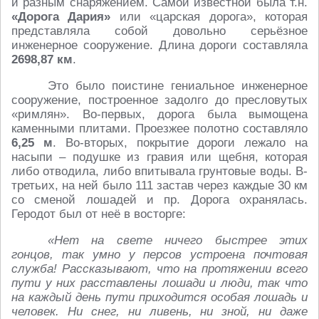
и разным снаряжением. Самой известной была т.н.
«Дорога Дария»
или «царская дорога», которая
представляла собой довольно серьёзное
инженерное сооружение. Длина дороги составляла
2698,87 км
.
Это было поистине гениальное инженерное
сооружение, построенное задолго до пресловутых
«римлян». Во-первых, дорога была вымощена
каменными плитами. Проезжее полотно составляло
6,25 м
. Во-вторых, покрытие дороги лежало на
насыпи – подушке из гравия или щебня, которая
либо отводила, либо впитывала грунтовые воды. В-
третьих, на ней было 111 застав через каждые 30 км
со сменой лошадей и пр. Дорога охранялась.
Геродот был от неё в восторге:
«Нет на свете ничего быстрее этих
гонцов, так умно у персов устроена почтовая
служба! Рассказывают, что на протяжении всего
пути у них расставлены лошади и люди, так что
на каждый день пути приходится особая лошадь и
человек. Ни снег, ни ливень, ни зной, ни даже