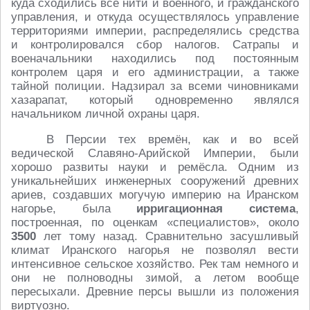
куда сходились все нити и военного, и гражданского
управления, и откуда осуществлялось управление
территориями империи, распределялись средства
и контролировался сбор налогов. Сатрапы и
военачальники находились под постоянным
контролем царя и его администрации, а также
тайной полиции. Надзирал за всеми чиновниками
хазарапат, который одновременно являлся
начальником личной охраны царя.
В Персии тех времён, как и во всей
ведической Славяно-Арийской Империи, были
хорошо развиты науки и ремёсла. Одним из
уникальнейших инженерных сооружений древних
ариев, создавших могучую империю на Иранском
нагорье, была
ирригационная система
,
построенная, по оценкам «специалистов», около
3500
лет тому назад. Сравнительно засушливый
климат Иранского нагорья не позволял вести
интенсивное сельское хозяйство. Рек там немного и
они не полноводны зимой, а летом вообще
пересыхали. Древние персы вышли из положения
виртуозно.