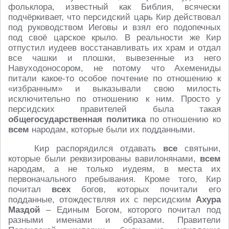
фольклора, известный как Библия, всячески
подчёркивает, что персидский царь Кир действовал
под руководством Иеговы и взял его подопечных
под своё царское крыло. В реальности же Кир
отпустил иудеев восстанавливать их храм и отдал
все чашки и плошки, вывезенные из него
Навуходоносором, не потому что Ахемениды
питали какое-то особое почтение по отношению к
«избранным» и выказывали свою милость
исключительно по отношению к ним. Просто у
персидских правителей была такая
общегосударственная политика
по отношению ко
всем
народам, которые были их подданными.
Кир распорядился отдавать
все
святыни,
которые были реквизированы вавилонянами,
всем
народам, а не только иудеям, в места их
первоначального пребывания. Кроме того, Кир
почитал
всех
богов, которых почитали его
подданные, отождествляя их с персидским
Ахура
Маздой
– Единым Богом, которого почитал под
разными именами и образами. Правители