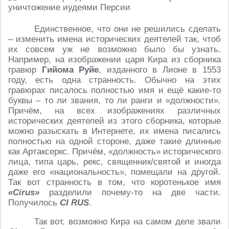
Единственное, что они не решились сделать
– изменить имена исторических деятелей так, чтоб
их совсем уж не возможно было бы узнать.
Например, на изображении царя Кира из сборника
гравюр
Гийома Руйе
, изданного в Лионе в 1553
году, есть одна странность. Обычно на этих
гравюрах писалось полностью имя и ещё какие-то
буквы – то ли звания, то ли ранги и «должности».
Причём, на всех изображениях различных
исторических деятелей из этого сборника, которые
можно разыскать в Интернете, их имена писались
полностью на одной стороне, даже такие длинные
как Артаксеркс. Причём, «должность» исторического
лица, типа царь, рекс, священник/святой и иногда
даже его «национальность», помещали на другой.
Так вот странность в том, что коротенькое имя
«Cirus»
разделили почему-то на две части.
Получилось
CI RUS
.
Так вот, возможно Кира на самом деле звали