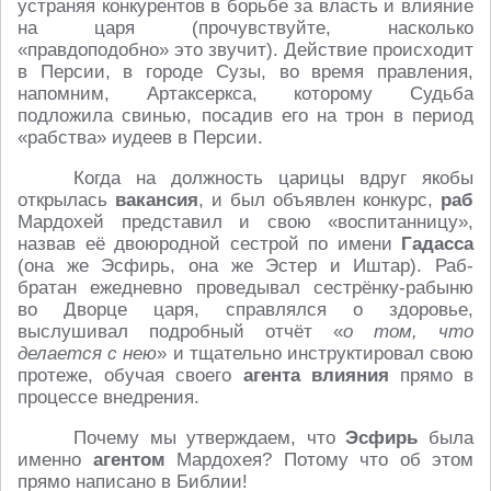
устраняя конкурентов в борьбе за власть и влияние
на царя (прочувствуйте, насколько
«правдоподобно» это звучит). Действие происходит
в Персии, в городе Сузы, во время правления,
напомним, Артаксеркса, которому Судьба
подложила свинью, посадив его на трон в период
«рабства» иудеев в Персии.
Когда на должность царицы вдруг якобы
открылась
вакансия
, и был объявлен конкурс,
раб
Мардохей представил и свою «воспитанницу»,
назвав её двоюродной сестрой по имени
Гадасса
(она же Эсфирь, она же Эстер и Иштар). Раб-
братан ежедневно проведывал сестрёнку-рабыню
во Дворце царя, справлялся о здоровье,
выслушивал подробный отчёт «
о том, что
делается с нею
» и тщательно инструктировал свою
протеже, обучая своего
агента влияния
прямо в
процессе внедрения.
Почему мы утверждаем, что
Эсфирь
была
именно
агентом
Мардохея? Потому что об этом
прямо написано в Библии!