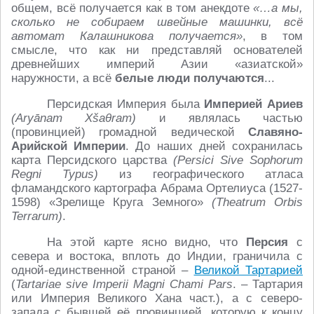
общем, всё получается как в том анекдоте
«…а мы,
сколько не собираем швейные машинки, всё
автомат Калашникова получается»
, в том
смысле, что как ни представляй основателей
древнейших империй Азии «азиатской»
наружности, а всё
белые люди получаются
...
Персидская Империя была
Империей Ариев
(Aryānam Xšaθram)
и являлась частью
(провинцией) громадной ведической
Славяно-
Арийской Империи
. До наших дней сохранилась
карта Персидского царства
(Persici Sive Sophorum
Regni Typus)
из географического атласа
фламандского картографа Абрама Ортелиуса (1527-
1598) «Зрелище Круга Земного»
(Theatrum Orbis
Terrarum)
.
На этой карте ясно видно, что
Персия
с
севера и востока, вплоть до Индии, граничила с
одной-единственной страной –
Великой Тартарией
(
Tartariae sive Imperii Magni Chami Pars
. – Тартария
или Империя Великого Хана част.), а с северо-
запада с бывшей её провинцией, которую к концу