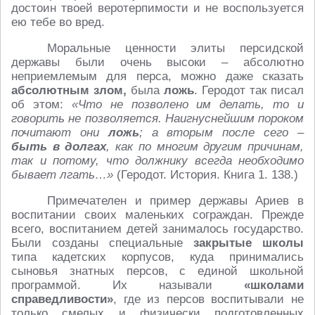
достоин твоей веротерпимости и не воспользуется
ею тебе во вред.
Моральные ценности элиты персидской
державы были очень высоки – абсолютно
неприемлемым для перса, можно даже сказать
абсолютным злом,
была
ложь
. Геродот так писал
об этом:
«Что не позволено им делать, то и
говорить не позволяется. Наигнуснейшим пороком
почитают они
ложь
; а вторым после сего –
быть в долгах
, как по многим другим причинам,
так и потому, что должнику всегда необходимо
бывает лгать…»
(Геродот. История. Книга 1. 138.)
Примечателен и пример державы Ариев в
воспитании своих маленьких сограждан. Прежде
всего, воспитанием детей занималось государство.
Были созданы специальные
закрытые школы
типа кадетских корпусов, куда принимались
сыновья знатных персов, с единой школьной
программой. Их называли
«школами
справедливости»
, где из персов воспитывали не
только смелых и физически подготовленных