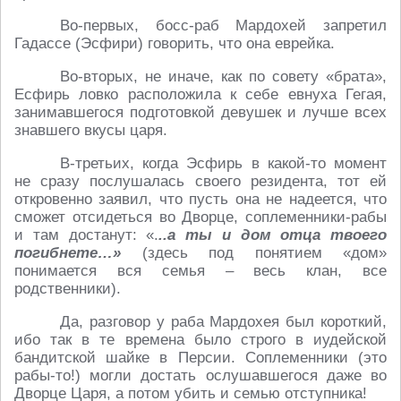
Во-первых, босс-раб Мардохей запретил
Гадассе (Эсфири) говорить, что она еврейка.
Во-вторых, не иначе, как по совету «брата»,
Есфирь ловко расположила к себе евнуха Гегая,
занимавшегося подготовкой девушек и лучше всех
знавшего вкусы царя.
В-третьих, когда Эсфирь в какой-то момент
не сразу послушалась своего резидента, тот ей
откровенно заявил, что пусть она не надеется, что
сможет отсидеться во Дворце, соплеменники-рабы
и там достанут: «.
..а ты и дом отца твоего
погибнете…»
(здесь под понятием «дом»
понимается вся семья – весь клан, все
родственники).
Да, разговор у раба Мардохея был короткий,
ибо так в те времена было строго в иудейской
бандитской шайке в Персии. Соплеменники (это
рабы-то!) могли достать ослушавшегося даже во
Дворце Царя, а потом убить и семью отступника!