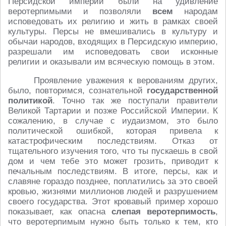
Персидской империи были на удивление
веротерпимыми и позволяли
всем
народам
исповедовать их религию и жить в рамках своей
культуры. Персы не вмешивались в культуру и
обычаи народов, входящих в Персидскую империю,
разрешали им исповедовать свои исконные
религии и оказывали им всяческую помощь в этом.
Проявление уважения к верованиям других,
было, повторимся, сознательной
государственной
политикой
. Точно так же поступали правители
Великой Тартарии и позже Российской Империи. К
сожалению, в случае с иудаизмом, это было
политической ошибкой, которая привела к
катастрофическим последствиям. Отказ от
тщательного изучения того, что ты пускаешь в свой
дом и чем тебе это может грозить, приводит к
печальным последствиям. В итоге, персы, как и
славяне гораздо позднее, поплатились за это своей
кровью, жизнями миллионов людей и разрушением
своего государства. Этот кровавый пример хорошо
показывает, как опасна
слепая веротерпимость
,
что веротерпимым нужно быть только к тем, кто