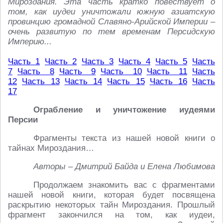
Мироздания. Эта часть кратко повествует о
том, как иудеи уничтожали южную азиатскую
провинцию громадной Славяно-Арийской Империи –
очень развитую по тем временам Персидскую
Империю...
Часть 1
Часть 2
Часть 3
Часть 4
Часть 5
Часть
7
Часть 8
Часть 9
Часть 10
Часть 11
Часть
12
Часть 13
Часть 14
Часть 15
Часть 16
Часть
17
Ограбление и уничтожение иудеями
Персии
Фрагменты текста из нашей новой книги о
тайнах Мироздания…
Авторы – Дмитрий Байда и Елена Любимова
Продолжаем знакомить вас с фрагментами
нашей новой книги, которая будет посвящена
раскрытию некоторых тайн Мироздания. Прошлый
фрагмент закончился на том, как иудеи,