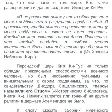
того, что мы знаем о том мире. Вот, какие
распоряжения издавал создатель Империи Ки-Рус:
«Я не разрешаю никому плохо обращаться с
моими подданными и разрушать города и сёла. Я
приказываю, чтобы никто не прикасался к жилищу
моего подданного и никто не смел воровать.
Каждый может почитать своих богов. Повелеваю,
что каждый свободен в выборе места
жительства, богов, мыслей, перемещений и никто
не может препятствовать этому…»
(Из Хроники
Набонида-Кира).
Персидский царь
Кир
Ки-Рус не только
обладал прекрасными способностями военного
человека, но был необычайно гуманным и
внимательным к своим подданным, за что, по
свидетельству Диодора Сицилийского,
«персы
называли его Отцом»
(«Историческая библиотека.
Книга IX»). Никаких запретов или гонений на другие
религии в державе Ахеменидов не было.
К слову сказать, сборник иудейского