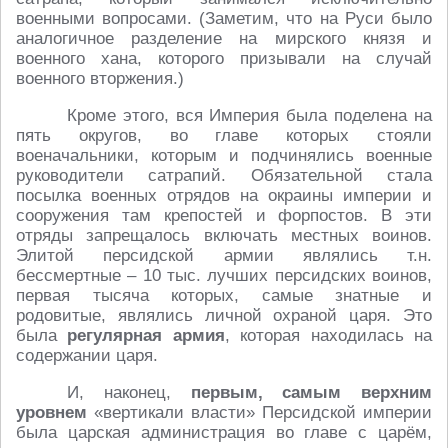
военными вопросами. (Заметим, что на Руси было
аналогичное разделение на мирского князя и
военного хана, которого призывали на случай
военного вторжения.)
Кроме этого, вся Империя была поделена на
пять округов, во главе которых стояли
военачальники, которым и подчинялись военные
руководители сатрапий. Обязательной стала
посылка военных отрядов на окраины империи и
сооружения там крепостей и форпостов. В эти
отряды запрещалось включать местных воинов.
Элитой персидской армии являлись т.н.
бессмертные – 10 тыс. лучших персидских воинов,
первая тысяча которых, самые знатные и
родовитые, являлись личной охраной царя. Это
была
регулярная армия
, которая находилась на
содержании царя.
И, наконец,
первым, самым верхним
уровнем
«вертикали власти» Персидской империи
была царская администрация во главе с царём,