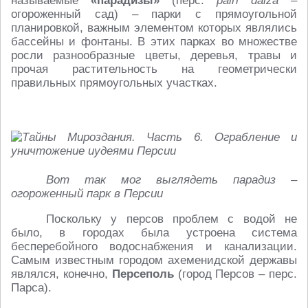
называемые
«парадизы»
(перс.
pairi daiza
–
огороженный сад) – парки с прямоугольной
планировкой, важным элементом которых являлись
бассейны и фонтаны. В этих парках во множестве
росли разнообразные цветы, деревья, травы и
прочая растительность на геометрически
правильных прямоугольных участках.
Вот так мог выглядеть парадиз –
огороженный парк в Персии
Поскольку у персов проблем с водой не
было, в городах была устроена система
бесперебойного водоснабжения и канализации.
Самым известным городом ахеменидской державы
являлся, конечно,
Персеполь
(город Персов – перс.
Парса).