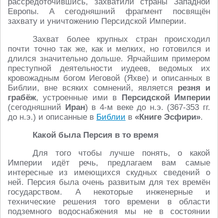
рассредоточившись, захватили страны Западной
Европы. А сегодняшний фрагмент посвящён
захвату и уничтожению Персидской Империи.
Захват более крупных стран происходил
почти точно так же, как и мелких, но готовился и
длился значительно дольше. Ярчайшим примером
преступной деятельности иудеев, ведомых их
кровожадным богом Иеговой (Яхве) и описанных в
Библии, вне всяких сомнений, является
резня и
грабёж
, устроенные ими в
Персидской Империи
(сегодняшний
Иран
) в 4-м веке до н.э. (367-353 гг.
до н.э.) и описанные в
Библии
в
«Книге Эсфири»
.
Какой была Персия в то время
Для того чтобы лучше понять, о какой
Империи идёт речь, предлагаем вам самые
интересные из имеющихся скудных сведений о
ней. Персия была очень развитым для тех времён
государством. А некоторые инженерные и
технические решения того времени в области
подземного водоснабжения мы не в состоянии