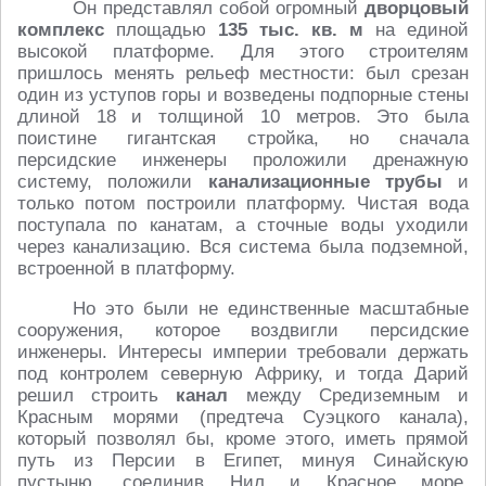
Он представлял собой огромный
дворцовый
комплекс
площадью
135 тыс. кв. м
на единой
высокой платформе. Для этого строителям
пришлось менять рельеф местности: был срезан
один из уступов горы и возведены подпорные стены
длиной 18 и толщиной 10 метров. Это была
поистине гигантская стройка, но сначала
персидские инженеры проложили дренажную
систему, положили
канализационные трубы
и
только потом построили платформу. Чистая вода
поступала по канатам, а сточные воды уходили
через канализацию. Вся система была подземной,
встроенной в платформу.
Но это были не единственные масштабные
сооружения, которое воздвигли персидские
инженеры. Интересы империи требовали держать
под контролем северную Африку, и тогда Дарий
решил строить
канал
между Средиземным и
Красным морями (предтеча Суэцкого канала),
который позволял бы, кроме этого, иметь прямой
путь из Персии в Египет, минуя Синайскую
пустыню, соединив Нил и Красное море.