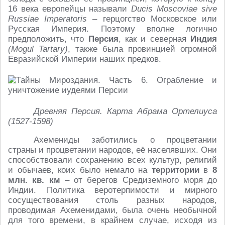
16 века европейцы называли
Ducis Moscoviae sive
Russiae Imperatoris
– герцогство Московское или
Русская Империя. Поэтому вполне логично
предположить, что
Персия
, как и северная
Индия
(Mogul Tartary)
, также была провинцией огромной
Евразийской Империи наших предков.
Древняя Персия. Карта Абрама Ортелиуса
(1527-1598)
Ахемениды заботились о процветании
страны и процветании народов, её населявших. Они
способствовали сохранению всех культур, религий
и обычаев, коих было немало на
территории
в
8
млн. кв. км
– от берегов Средиземного моря до
Индии. Политика веротерпимости и мирного
сосуществования столь разных народов,
проводимая Ахеменидами, была очень необычной
для того времени, в крайнем случае, исходя из